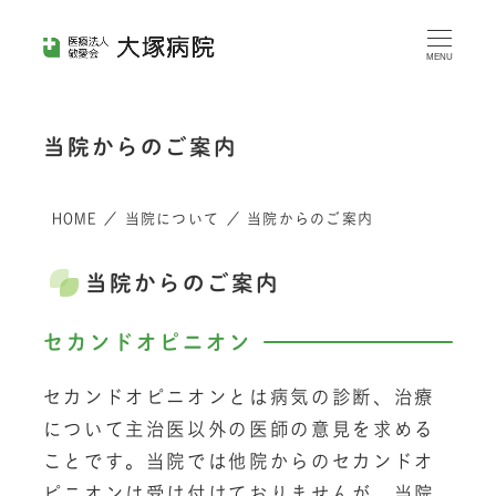
メ
イ
MENU
ン
コ
当院からのご案内
ン
テ
HOME
／
当院について
／
当院からのご案内
ン
ツ
当院からのご案内
へ
移
セカンドオピニオン
動
セカンドオピニオンとは病気の診断、治療
について主治医以外の医師の意見を求める
ことです。当院では他院からのセカンドオ
ピニオンは受け付けておりませんが、当院