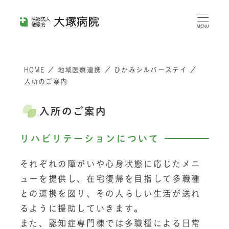
メ
イ
MENU
ン
コ
HOME
／
地域医療連携
／
ひかみシルバーステイ
／
ン
入所のご案内
テ
ン
入所のご案内
ツ
へ
リハビリテーションについて
移
それぞれの障がいや心身状態に応じたメニ
動
ューを提供し、在宅復帰を目指して多職種
との連携を図り、その人らしい生活が送れ
るように援助していきます。
また、認知症専門棟では多職種による日常