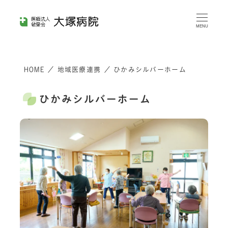
メ
イ
MENU
ン
コ
HOME
／
地域医療連携
／
ひかみシルバーホーム
ン
テ
ひかみシルバーホーム
ン
ツ
へ
移
動