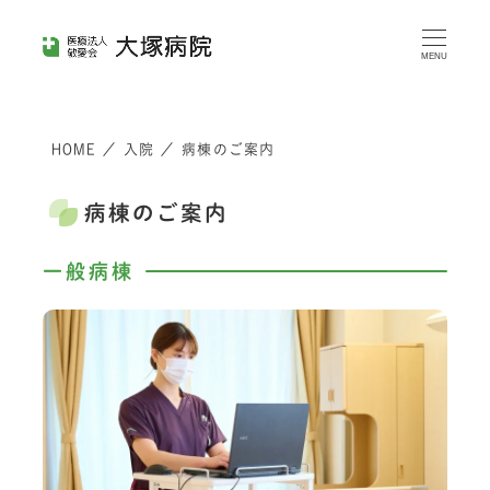
メ
イ
MENU
ン
コ
HOME
／
入院
／
病棟のご案内
ン
テ
病棟のご案内
ン
ツ
一般病棟
へ
移
動