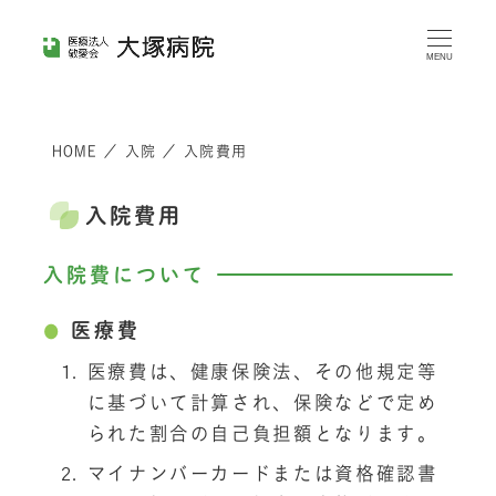
メ
イ
MENU
ン
コ
HOME
／
入院
／
入院費用
ン
テ
入院費用
ン
ツ
入院費について
へ
移
医療費
動
医療費は、健康保険法、その他規定等
に基づいて計算され、保険などで定め
られた割合の自己負担額となります。
マイナンバーカードまたは資格確認書