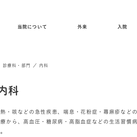
当院について
外来
入院
／
診療科・部門
／
内科
内科
発熱・咳などの急性疾患、喘息・花粉症・蕁麻疹など
治療から、高血圧・糖尿病・高脂血症などの生活習慣
す。