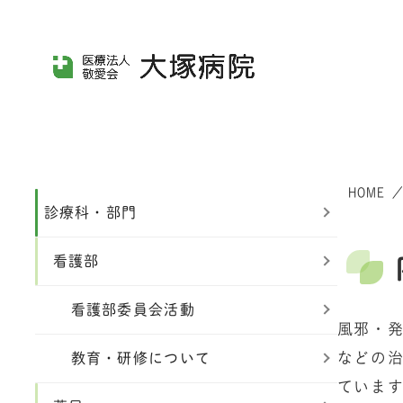
メ
イ
ン
コ
ン
テ
ン
HOME
ツ
診療科・部門
へ
看護部
移
動
看護部委員会活動
風邪・
などの
教育・研修について
ていま