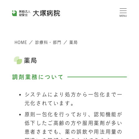
メ
イ
MENU
ン
コ
HOME
／
診療科・部門
／
薬局
ン
テ
薬局
ン
ツ
調剤業務について
へ
移
システムにより処方から一包化まで一
動
元化されています。
原則一包化を行っており、認知機能が
低下したご高齢の方や服用薬剤が多い
患者さまでも、薬の誤飲や用法用量の