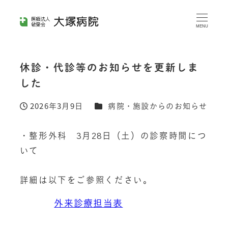
メ
イ
MENU
ン
コ
休診・代診等のお知らせを更新しま
ン
した
テ
ン
カテゴリー
2026年3月9日
病院・施設からのお知らせ
投稿日
ツ
へ
・整形外科　3月28日（土）の診察時間につ
移
いて
動
詳細は以下をご参照ください。
外来診療担当表