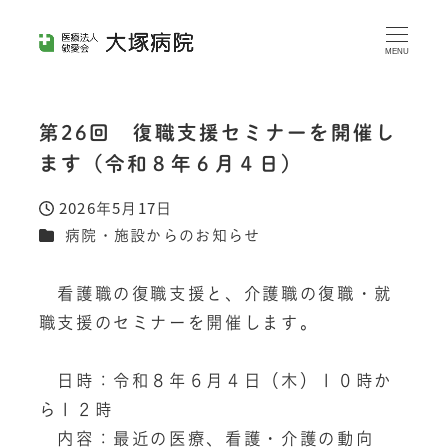
メ
イ
MENU
ン
コ
第26回 復職支援セミナーを開催し
ン
ます（令和８年６月４日）
テ
ン
2026年5月17日
投稿日
ツ
カテゴリー
病院・施設からのお知らせ
へ
移
　看護職の復職支援と、介護職の復職・就
動
職支援のセミナーを開催します。
　日時：令和８年６月４日（木）１０時か
ら１２時
　内容：最近の医療、看護・介護の動向　