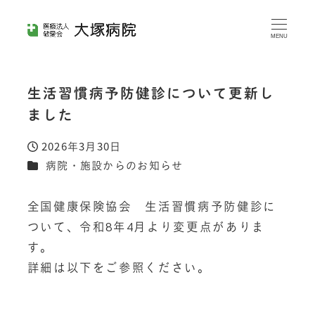
メ
イ
MENU
ン
コ
生活習慣病予防健診について更新し
ン
ました
テ
ン
2026年3月30日
投稿日
ツ
カテゴリー
病院・施設からのお知らせ
へ
移
全国健康保険協会　生活習慣病予防健診に
動
ついて、令和8年4月より変更点がありま
す。
詳細は以下をご参照ください。