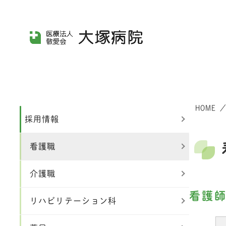
メ
イ
ン
コ
ン
テ
ン
HOME
ツ
採用情報
へ
看護職
移
動
介護職
看護
リハビリテーション科